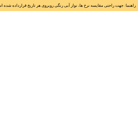
راهنما: جهت راحتی مقایسه نرخ ها، نوار آبی رنگی روبروی هر تاریخ قرارداده شده 