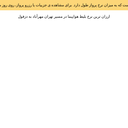
است که به میزان نرخ پرواز طول دارد. برای مشاهده ی جزییات یا رزرو پرواز، روی رو
ارزان ترین نرخ بلیط هواپیما در مسیر تهران مهرآباد به دزفول